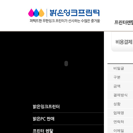
비밀글
구분
금액
결제방식
성함
업체명
연락처
이메일