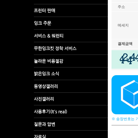
주소
메세지
결제금액
※ 송장번호는 