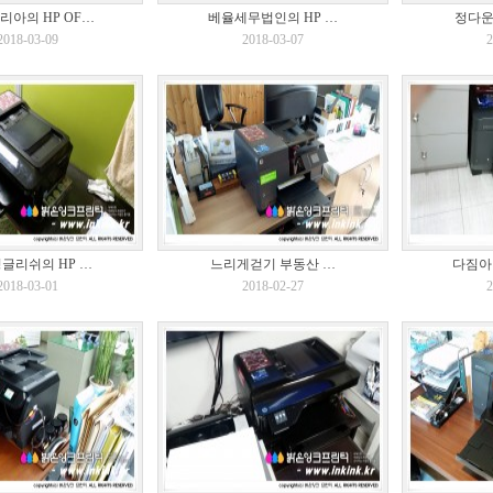
리아의 HP OF…
베율세무법인의 HP …
정다운
2018-03-09
2018-03-07
2
글리쉬의 HP …
느리게걷기 부동산 …
다짐아
2018-03-01
2018-02-27
2