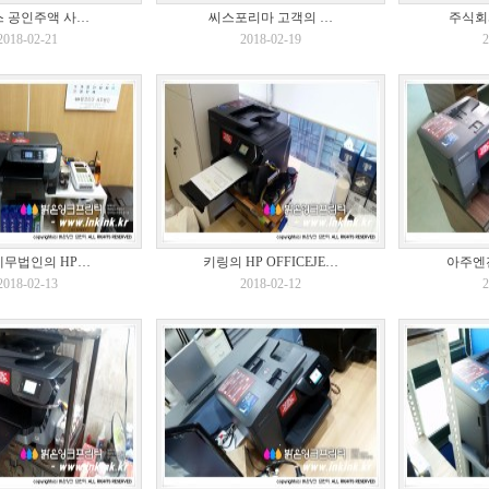
 공인주액 사…
씨스포리마 고객의 …
주식회
2018-02-21
2018-02-19
2
무법인의 HP…
키링의 HP OFFICEJE…
아주엔진
2018-02-13
2018-02-12
2