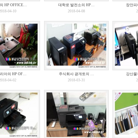
 HP OFFICE…
대학로 발전소의 HP…
장안피씨
2018-04-10
2018-04-08
2
리아의 HP OF…
주식회사 광개토의 …
강산물류
2018-04-02
2018-03-31
2