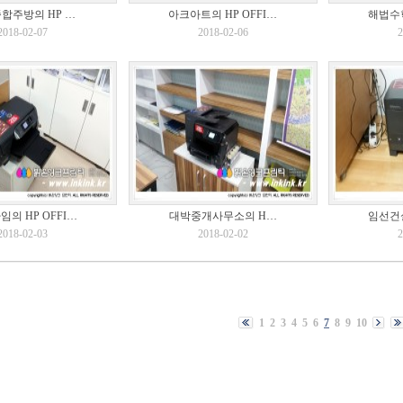
합주방의 HP …
아크아트의 HP OFFI…
해법수학
2018-02-07
2018-02-06
2
의 HP OFFI…
대박중개사무소의 H…
임선건설
2018-02-03
2018-02-02
2
1
2
3
4
5
6
7
8
9
10