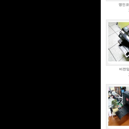
명인코
비전잉