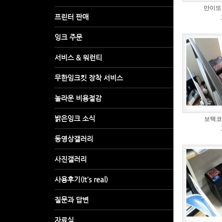
만이또의
보텍코