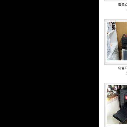
알프스
베율세