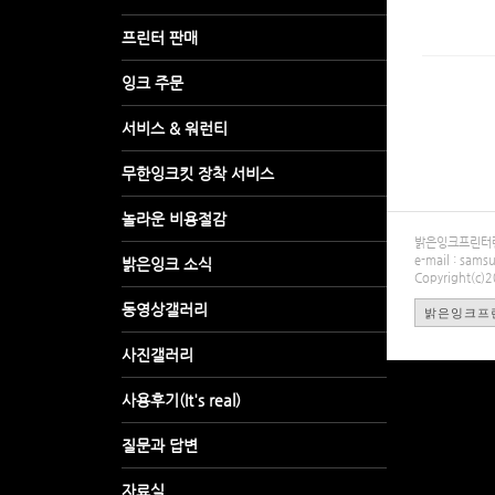
밝은잉크프린터렌탈
e-mail : sa
Copyright(c)
밝은잉크프