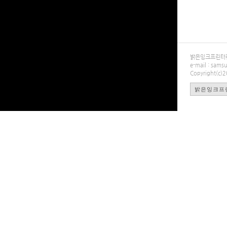
밝은잉크프린터렌탈
e-mail : sa
Copyright(c)
밝은잉크프