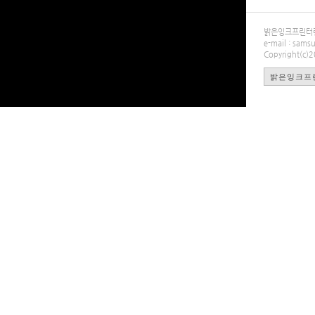
밝은잉크프린터렌탈
e-mail : sa
Copyright(c)
밝은잉크프