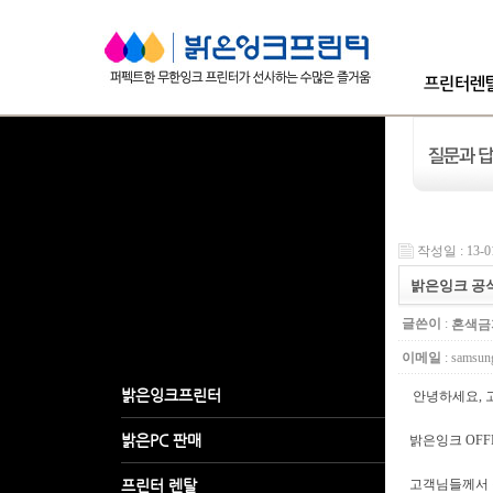
작성일 : 13-0
밝은잉크 공식
글쓴이
:
혼색금
이메일
: samsun
안녕하세요, 
밝은잉크 OFF
고객님들께서 