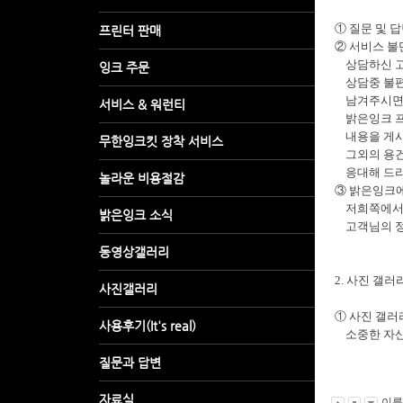
① 질문 및 
② 서비스 불
상담하신 고
상담중 불편
남겨주시면 
밝은잉크 프
내용을 게시할
그외의 용건
응대해 드리
③ 밝은잉크에
저희쪽에서 
고객님의 정
2. 사진 갤러
① 사진 갤러
소중한 자산입
이