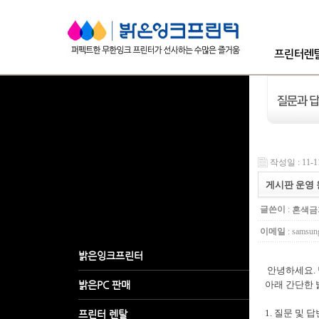
작성일 : 11-1
게시판 운영 
글쓴이
:
혼색금
이메일
: samsun
안녕하세요. 
아래 간단한 
1. 질문 및 