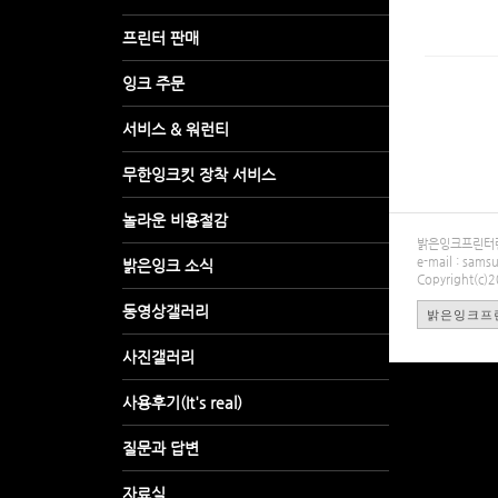
밝은잉크프린터렌탈
e-mail : sa
Copyright(c)
밝은잉크프