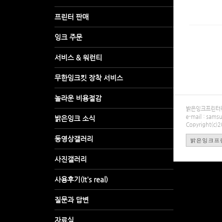
밝은잉크프린터렌탈
e-mail : sa
Copyright(c)
밝은잉크프