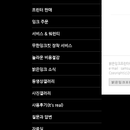
밝은잉크프린터렌탈
e-mail : sa
Copyright(c)
밝은잉크프