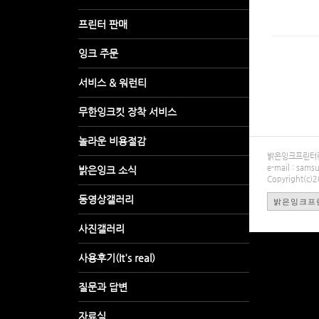
밝은잉크프린터렌탈
e-mail : sa
Copyright(c)
밝은잉크프