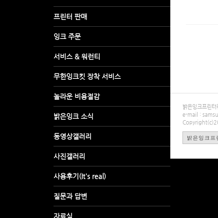
밝은잉크프린터렌탈
e-mail : sa
Copyright(c)
밝은잉크프