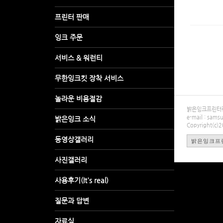
밝은잉크프린터렌탈
e-mail : sa
Copyright(c)
밝은잉크프