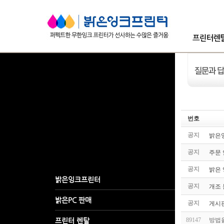
번호
공지
밝은잉
공지
주문
공지
밝은 잉
공지
개조 
공지
게시판
89147
방법