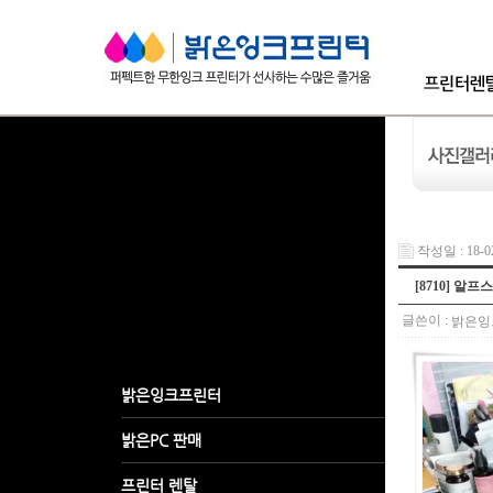
작성일 : 18-02
[8710] 알
글쓴이 :
밝은잉