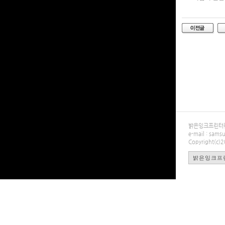
밝은잉크프린터렌탈
e-mail : sa
Copyright(c)
밝은잉크프