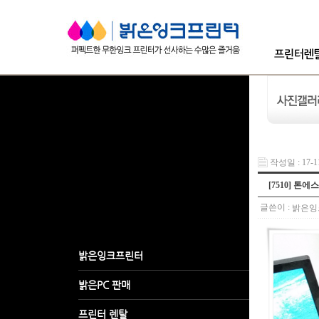
작성일 : 17-11
[7510] 톤에
글쓴이 :
밝은잉