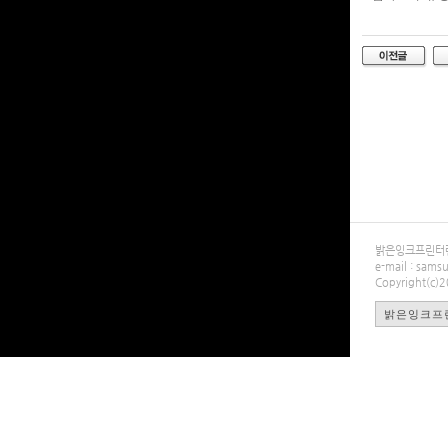
밝은잉크프린터렌탈
e-mail : sa
Copyright(c)
밝은잉크프